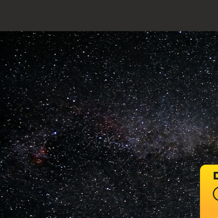
MiCasino llegará próximam